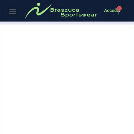
0
Acceder