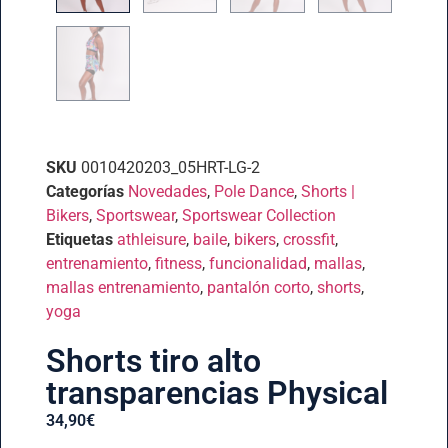
SKU
0010420203_05HRT-LG-2
Categorías
Novedades
,
Pole Dance
,
Shorts |
Bikers
,
Sportswear
,
Sportswear Collection
Etiquetas
athleisure
,
baile
,
bikers
,
crossfit
,
entrenamiento
,
fitness
,
funcionalidad
,
mallas
,
mallas entrenamiento
,
pantalón corto
,
shorts
,
yoga
Shorts tiro alto
transparencias Physical
34,90
€