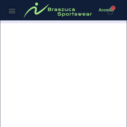
0
Acceder