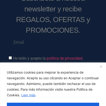
newsletter y recibe
REGALOS, OFERTAS y
PROMOCIONES.
He leído y acepto la
política de privacidad
.
Utilizamos cookies para mejorar la experiencia de
navegación. Acepte su uso clicando en Aceptar o continuar
Suscríbete ⟶
navegando. Asimismo, puede también rechazar el uso de
cookies. Para más información visite nuestra Política de
Cookies.
Leer más
Calle José Enrique Marrero, 9 – CP 35017
Las Palmas de Gran Canaria
Hola! ¿En qué podemos ayudarte?