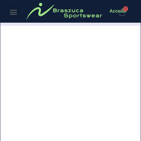
0
Acceder