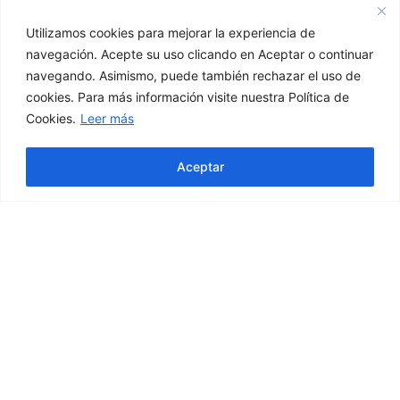
Utilizamos cookies para mejorar la experiencia de
navegación. Acepte su uso clicando en Aceptar o continuar
navegando. Asimismo, puede también rechazar el uso de
cookies. Para más información visite nuestra Política de
Sudadera punto calado hood velour
Cookies.
Leer más
39,90
€
Hola! ¿En qué podemos ayudarte?
Aceptar
Seleccionar opciones
40%
OFF