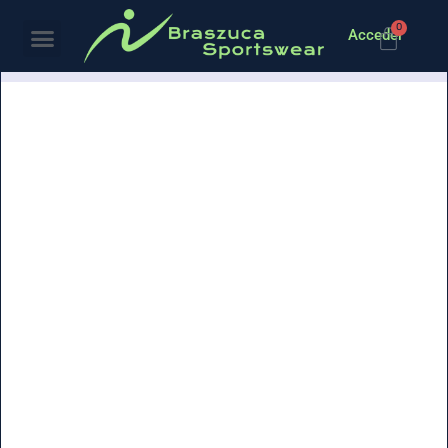
0
Acceder