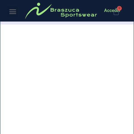
0
Acceder