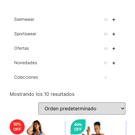
+
Swimwear
35
+
Sportswear
86
+
Ofertas
48
+
Novedades
81
Colecciones
0
Mostrando los 10 resultados
40%
50%
OFF
OFF