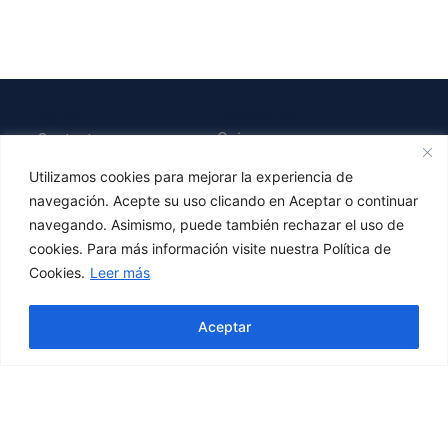
Ayuda
Conócenos
Quienes somos
Contacto
Blog
Preguntas Frecuentes
Utilizamos cookies para mejorar la experiencia de
navegación. Acepte su uso clicando en Aceptar o continuar
Envíos y Devoluciones
navegando. Asimismo, puede también rechazar el uso de
cookies. Para más información visite nuestra Política de
Legal
Cookies.
Leer más
Aviso Legal
Hola! ¿En qué podemos ayudarte?
Aceptar
Políticas de Privacidad
Términos y condiciones de
uso