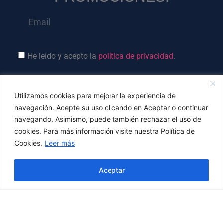
He leído y acepto la
política de privacidad
.
Suscríbete ⟶
Utilizamos cookies para mejorar la experiencia de
navegación. Acepte su uso clicando en Aceptar o continuar
navegando. Asimismo, puede también rechazar el uso de
Calle José Enrique Marrero, 9 – CP 35017
cookies. Para más información visite nuestra Política de
Las Palmas de Gran Canaria
Cookies.
Leer más
Teléfonos:
(+34)
665 471 918
Hola! ¿En qué podemos ayudarte?
Aceptar
Email:
info@braszuca.com