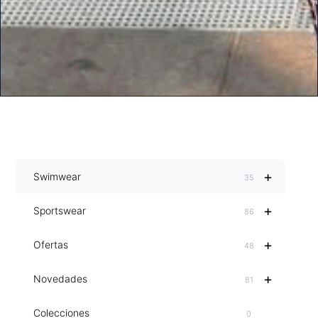
+
Swimwear
35
+
Sportswear
86
+
Ofertas
48
+
Novedades
81
Colecciones
0