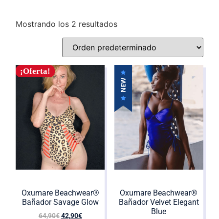
Mostrando los 2 resultados
¡Oferta!
Oxumare Beachwear®️
Oxumare Beachwear®️
Bañador Savage Glow
Bañador Velvet Elegant
Blue
64,90
€
42,90
€