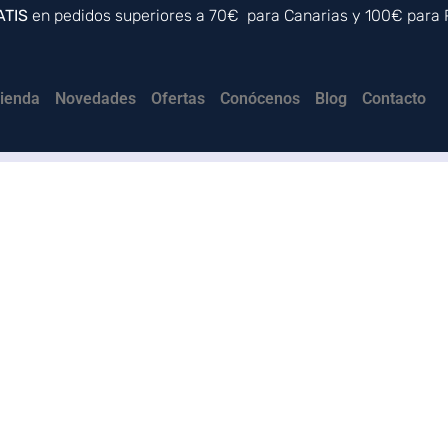
ATIS
en pedidos superiores a 70€ para Canarias y 100€ para
ienda
Novedades
Ofertas
Conócenos
Blog
Contacto