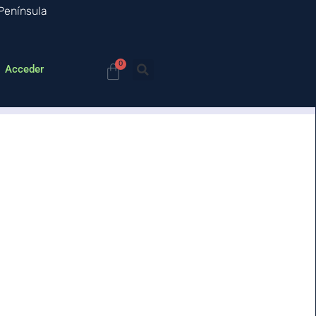
 Península
0
Acceder