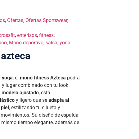
zos
,
Ofertas
,
Ofertas Sportswear
,
crossfit
,
enterizos
,
fitness
,
ono
,
Mono deportivo
,
salsa
,
yoga
 azteca
y yoga
, el
mono fitness Azteca
podrá
a y lugar combinado con tu look
u
modelo ajustado
, está
elástico
y ligero que se
adapta al
piel
, estilizando tu silueta y
e movimientos. Su diseño de espalda
al mismo tiempo elegante, además de