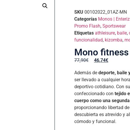
SKU
00102022_01AZ-MN
Categorías
Monos | Enteri
Promo Flash
,
Sportswear
Etiquetas
athleisure
,
baile
,
funcionalidad
,
kizomba
,
m
Mono fitness
77,90
€
46,74
€
Además de
deporte, baile 
ser llevado a cualquier hor
deportivo cotidiano. Con s
confeccionado con
tejido 
cuerpo como una segunda 
proporcionando libertad d
descubierta es atrevido y 
cómodo y funcional.