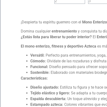
¡Despierta tu espíritu guerrero con el
Mono
Enterizo
Domina cualquier
entrenamiento
y conquista tu dí
¿Estás lista para liberar tu poder interior?
El
Enter
El mono enterizo, fitness y deportivo Azteca
es má
Versátil:
Perfecto para entrenamientos, yoga, b
Cómodo:
Olvídate de las rozaduras y disfruta
Funcional:
Diseño pensado para ofrecer sopor
Sostenible:
Elaborado con materiales biodegr
Características:
Diseño ajustado:
Estiliza tu figura y te hace
Tejido elástico y ligero:
Se adapta a tu cuerpo
Espalda descubierta:
Un toque atrevido y eleg
Estampado azteca:
Colores vibrantes que evoc