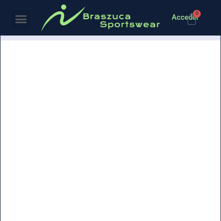
0
Acceder