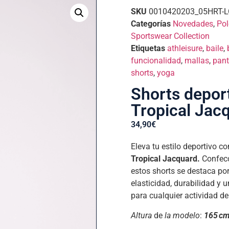
SKU
0010420203_05HRT-LG
Categorías
Novedades
,
Pol
Sportswear Collection
Etiquetas
athleisure
,
baile
,
funcionalidad
,
mallas
,
pant
shorts
,
yoga
Shorts depor
Tropical Jac
34,90
€
Eleva tu estilo deportivo co
Tropical Jacquard.
Confecc
estos shorts se destaca por
elasticidad, durabilidad y u
para cualquier actividad de
Altura
de
la modelo
:
165 c