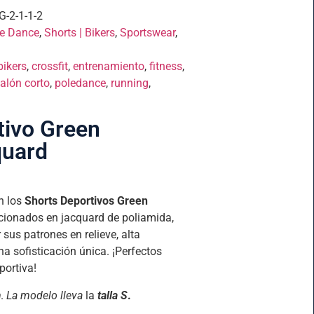
-2-1-1-2
e Dance
,
Shorts | Bikers
,
Sportswear
,
bikers
,
crossfit
,
entrenamiento
,
fitness
,
alón corto
,
poledance
,
running
,
tivo Green
quard
n los
Shorts Deportivos Green
ionados en jacquard de poliamida,
 sus patrones en relieve, alta
na sofisticación única. ¡Perfectos
portiva!
m
.
La modelo lleva
la
talla S
.