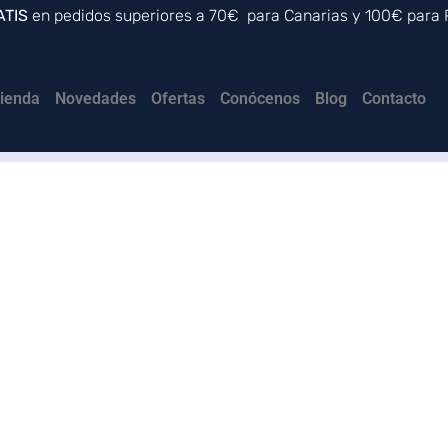
ATIS
en pedidos superiores a 70€ para Canarias y 100€ para
ienda
Novedades
Ofertas
Conócenos
Blog
Contacto