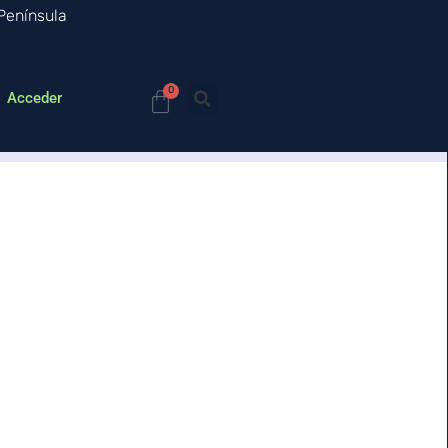
 Península
0
Acceder