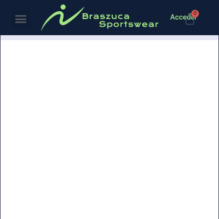
0
Acceder