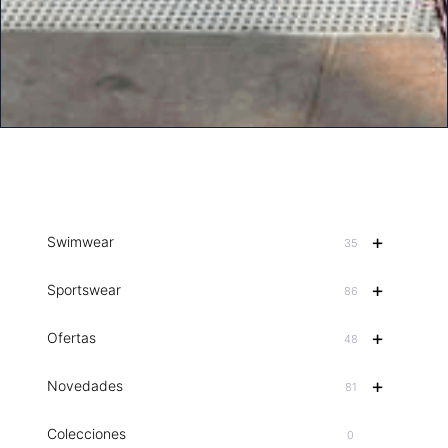
+
Swimwear
35
+
Sportswear
86
+
Ofertas
48
+
Novedades
81
Colecciones
0