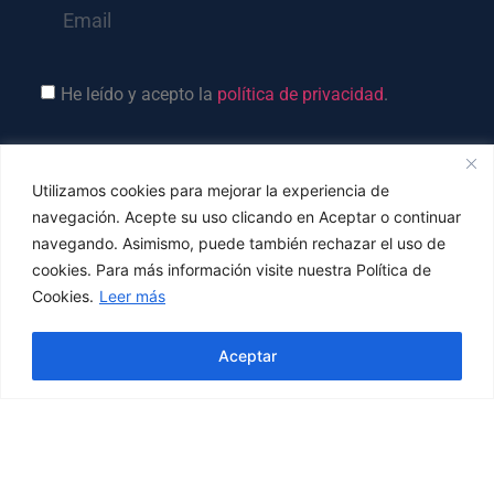
He leído y acepto la
política de privacidad
.
Suscríbete ⟶
Utilizamos cookies para mejorar la experiencia de
navegación. Acepte su uso clicando en Aceptar o continuar
Calle José Enrique Marrero, 9 – CP 35017
navegando. Asimismo, puede también rechazar el uso de
Las Palmas de Gran Canaria
cookies. Para más información visite nuestra Política de
Cookies.
Leer más
Teléfonos:
(+34)
665 471 918
Hola! ¿En qué podemos ayudarte?
Email:
info@braszuca.com
Aceptar