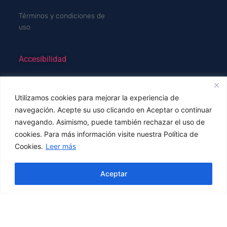
Términos y condiciones de
uso
Accesibilidad
¡Qué no se te escape nada!
Utilizamos cookies para mejorar la experiencia de
Suscríbete a nuestra
navegación. Acepte su uso clicando en Aceptar o continuar
navegando. Asimismo, puede también rechazar el uso de
newsletter y recibe
cookies. Para más información visite nuestra Política de
Cookies.
Leer más
REGALOS, OFERTAS y
Hola! ¿En qué podemos ayudarte?
Aceptar
PROMOCIONES.