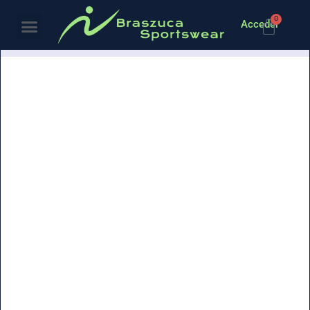
0
Acceder