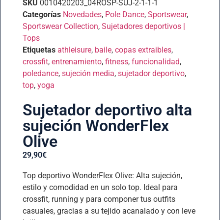
SKU
0010420203_04ROSP-SUJ-2-1-1-1
Categorías
Novedades
,
Pole Dance
,
Sportswear
,
Sportswear Collection
,
Sujetadores deportivos |
Tops
Etiquetas
athleisure
,
baile
,
copas extraibles
,
crossfit
,
entrenamiento
,
fitness
,
funcionalidad
,
poledance
,
sujeción media
,
sujetador deportivo
,
top
,
yoga
Sujetador deportivo alta
sujeción WonderFlex
Olive
29,90
€
Top deportivo WonderFlex Olive: Alta sujeción,
estilo y comodidad en un solo top. Ideal para
crossfit, running y para componer tus outfits
casuales, gracias a su tejido acanalado y con leve