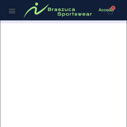
0
Acceder