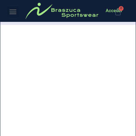
0
Acceder