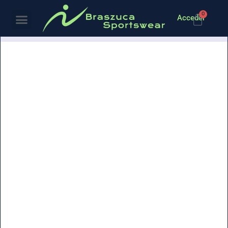
0
Acceder